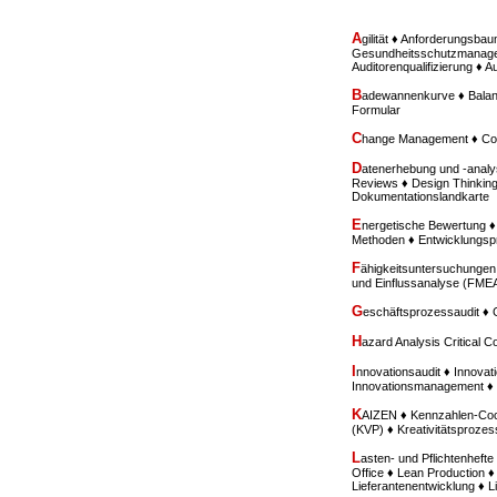
A
gilität ♦ Anforderungsba
Gesundheitsschutzmanagem
Auditorenqualifizierung ♦ 
B
adewannenkurve ♦ Balan
Formular
C
hange Management ♦ Con
D
atenerhebung und -analy
Reviews ♦ Design Thinkin
Dokumentationslandkarte
E
nergetische Bewertung 
Methoden ♦ Entwicklungs
F
ähigkeitsuntersuchungen
und Einflussanalyse (FME
G
eschäftsprozessaudit ♦
H
azard Analysis Critical 
I
nnovationsaudit ♦ Innovati
Innovationsmanagement ♦ I
K
AIZEN ♦ Kennzahlen-Cock
(KVP) ♦ Kreativitätsproze
L
asten- und Pflichtenhef
Office ♦ Lean Production ♦
Lieferantenentwicklung ♦ 