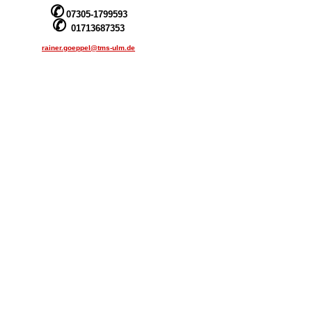
✆
07305-1799593
✆
01713687353
rainer.goeppel@tms-ulm.de