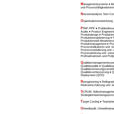
M
anagementsysteme ♦ Mar
und Prozessfähigkeitske
N
utzwertanalyse, Non-Con
O
rganisationsentwicklung
P
PAP /PPF ♦ Problemlösu
Audits ♦ Product Engineeri
Produktdesign ♦ Produkten
Produktionsoptimierung ♦ 
Produktionsteil-Abnahmev
Produktmanagement ♦ Proje
Prozessindikatoren und -k
Prozessmodulierung und -de
Prozesslenkung und -steue
Prüfmaßnahmen und Prüfp
Q
ualitätsmanagementsyste
Qualitätspolitik ♦ Qualität
Qualitätssicherungsverein
Qualitätsverbesserung ♦ Q
Deployment (QFD)
R
eengineering ♦ Reifegr
Risikoeinschätzung und -
S
CRUM, Selbstmanagement
Strategieentwicklungspro
T
arget Costing ♦ Teamarbe
U
mweltaudit, Umweltmana