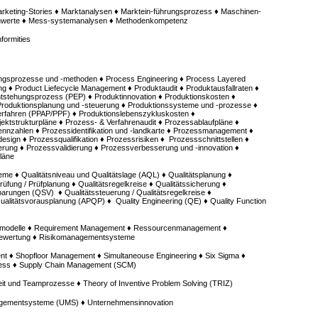
keting-Stories ♦ Marktanalysen ♦ Marktein-führungsprozess ♦ Maschinen-
nnwerte ♦ Mess-systemanalysen ♦ Methodenkompetenz
formities
ngsprozesse und -methoden ♦ Process Engineering ♦ Process Layered
ng ♦ Product Liefecycle Management ♦ Produktaudit ♦ Produktausfallraten ♦
tstehungsprozess (PEP) ♦ Produktinnovation ♦ Produktionskosten ♦
Produktionsplanung und -steuerung ♦ Produktionssysteme und -prozesse ♦
erfahren (PPAP/PPF) ♦ Produktionslebenszykluskosten ♦
ktstrukturpläne ♦ Prozess- & Verfahrenaudit ♦ Prozessablaufpläne ♦
ennzahlen ♦ Prozessidentifikation und -landkarte ♦ Prozessmanagement ♦
sign ♦ Prozessqualifikation ♦ Prozessrisiken ♦ Prozessschnittstellen ♦
rung ♦ Prozessvalidierung ♦ Prozessverbesserung und -innovation ♦
läne
me ♦ Qualitätsniveau und Qualitätslage (AQL) ♦ Qualitätsplanung ♦
sprüfung / Prüfplanung ♦ Qualitätsregelkreise ♦ Qualitätssicherung ♦
barungen (QSV) ♦ Qualitätssteuerung / Qualitätsregelkreise ♦
ualitätsvorausplanung (APQP) ♦ Quality Engineering (QE) ♦ Quality Function
admodelle ♦ Requirement Management ♦ Ressourcenmanagement ♦
bewertung ♦ Risikomanagementsysteme
 ♦ Shopfloor Management ♦ Simultaneouse Engineering ♦ Six Sigma ♦
zess ♦ Supply Chain Management (SCM)
it und Teamprozesse ♦ Theory of Inventive Problem Solving (TRIZ)
gementsysteme (UMS) ♦ Unternehmensinnovation