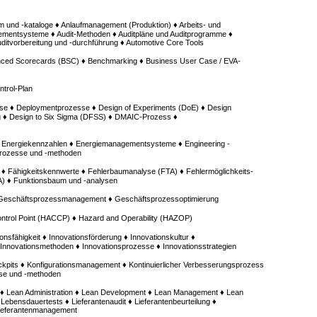
um und -kataloge ♦ Anlaufmanagement (Produktion) ♦ Arbeits- und
entsysteme ♦ Audit-Methoden ♦ Auditpläne und Auditprogramme ♦
Auditvorbereitung und -durchführung ♦ Automotive Core Tools
ced Scorecards (BSC) ♦ Benchmarking ♦ Business User Case / EVA-
trol-Plan
se ♦ Deploymentprozesse ♦ Design of Experiments (DoE) ♦ Design
g ♦ Design to Six Sigma (DFSS) ♦ DMAIC-Prozess ♦
♦ Energiekennzahlen ♦ Energiemanagementsysteme ♦ Engineering -
prozesse und -methoden
 ♦ Fähigkeitskennwerte ♦ Fehlerbaumanalyse (FTA) ♦ Fehlermöglichkeits-
A) ♦ Funktionsbaum und -analysen
 Geschäftsprozessmanagement ♦ Geschäftsprozessoptimierung
Control Point (HACCP) ♦ Hazard and Operability (HAZOP)
onsfähigkeit ♦ Innovationsförderung ♦ Innovationskultur ♦
nnovationsmethoden ♦ Innovationsprozesse ♦ Innovationsstrategien
pits ♦ Konfigurationsmanagement ♦ Kontinuierlicher Verbesserungsprozess
sse und -methoden
te ♦ Lean Administration ♦ Lean Development ♦ Lean Management ♦ Lean
 Lebensdauertests ♦ Lieferantenaudit ♦ Lieferantenbeurteilung ♦
Lieferantenmanagement