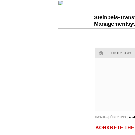
Steinbeis-Tran
Managementsy
ÜBER UNS
TMS-Ulm |
ÜBER UNS |
kon
KONKRETE THEME