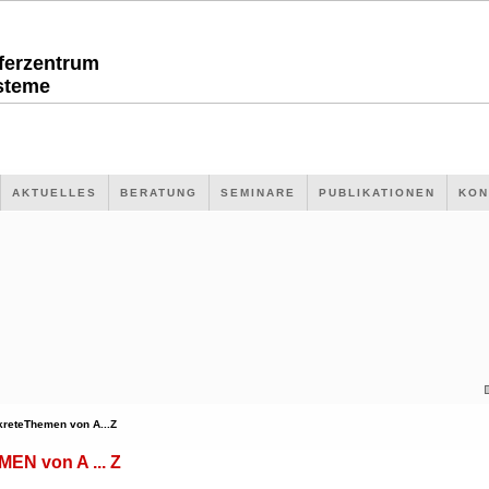
sferzentrum
steme
AKTUELLES
BERATUNG
SEMINARE
PUBLIKATIONEN
KON
kreteThemen von A...Z
N von A ... Z