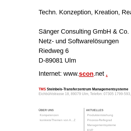
Techn. Konzeption, Kreation, Rea
Sänger Consulting GmbH & Co.
Netz- und Softwarelösungen
Riedweg 6
D-89081 Ulm
Internet: www.
.net
scon
.
TMS
Steinbeis-Transferzentrum Managementsysteme
Eichbühlstrasse 18, 89079 Ulm, Telefon: 07305 1799-593
ÜBER UNS
AKTUELLES
Kompetenzen
Produktentstehung
konkreteThemen von A...Z
Prozess-Reifegrad
Managementsysteme
KVP