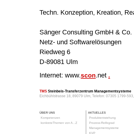
Techn. Konzeption, Kreation, Rea
Sänger Consulting GmbH & Co.
Netz- und Softwarelösungen
Riedweg 6
D-89081 Ulm
Internet: www.
.net
scon
.
TMS
Steinbeis-Transferzentrum Managementsysteme
Eichbühlstrasse 18, 89079 Ulm, Telefon: 07305 1799-593
ÜBER UNS
AKTUELLES
Kompetenzen
Produktentstehung
konkreteThemen von A...Z
Prozess-Reifegrad
Managementsysteme
KVP