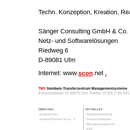
Techn. Konzeption, Kreation, Rea
Sänger Consulting GmbH & Co.
Netz- und Softwarelösungen
Riedweg 6
D-89081 Ulm
Internet: www.
.net
scon
.
TMS
Steinbeis-Transferzentrum Managementsysteme
Eichbühlstrasse 18, 89079 Ulm, Telefon: 07305 1799-593
ÜBER UNS
AKTUELLES
Kompetenzen
Produktentstehung
konkreteThemen von A...Z
Prozess-Reifegrad
Managementsysteme
KVP