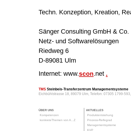
Techn. Konzeption, Kreation, Rea
Sänger Consulting GmbH & Co.
Netz- und Softwarelösungen
Riedweg 6
D-89081 Ulm
Internet: www.
.net
scon
.
TMS
Steinbeis-Transferzentrum Managementsysteme
Eichbühlstrasse 18, 89079 Ulm, Telefon: 07305 1799-593
ÜBER UNS
AKTUELLES
Kompetenzen
Produktentstehung
konkreteThemen von A...Z
Prozess-Reifegrad
Managementsysteme
KVP