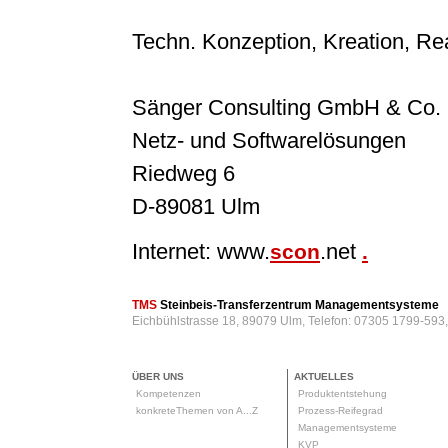
Techn. Konzeption, Kreation, Rea
Sänger Consulting GmbH & Co.
Netz- und Softwarelösungen
Riedweg 6
D-89081 Ulm
Internet: www.
.net
scon
.
TMS
Steinbeis-Transferzentrum Managementsysteme
Eichbühlstrasse 18, 89079 Ulm, Telefon: 07305 1799-593
ÜBER UNS
AKTUELLES
Kompetenzen
Produktentstehung
konkreteThemen von A...Z
Prozess-Reifegrad
Managementsysteme
KVP