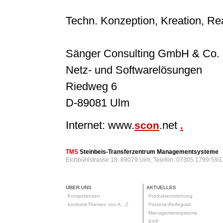
Techn. Konzeption, Kreation, Rea
Sänger Consulting GmbH & Co.
Netz- und Softwarelösungen
Riedweg 6
D-89081 Ulm
Internet: www.
.net
scon
.
TMS
Steinbeis-Transferzentrum Managementsysteme
Eichbühlstrasse 18, 89079 Ulm, Telefon: 07305 1799-593
ÜBER UNS
AKTUELLES
Kompetenzen
Produktentstehung
konkreteThemen von A...Z
Prozess-Reifegrad
Managementsysteme
KVP