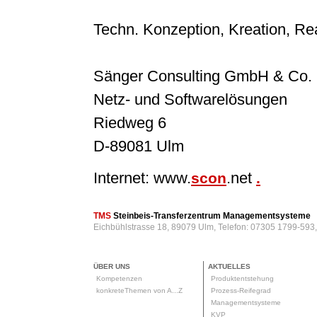
Techn. Konzeption, Kreation, Rea
Sänger Consulting GmbH & Co.
Netz- und Softwarelösungen
Riedweg 6
D-89081 Ulm
Internet: www.
.net
scon
.
TMS
Steinbeis-Transferzentrum Managementsysteme
Eichbühlstrasse 18, 89079 Ulm, Telefon: 07305 1799-593
ÜBER UNS
AKTUELLES
Kompetenzen
Produktentstehung
konkreteThemen von A...Z
Prozess-Reifegrad
Managementsysteme
KVP