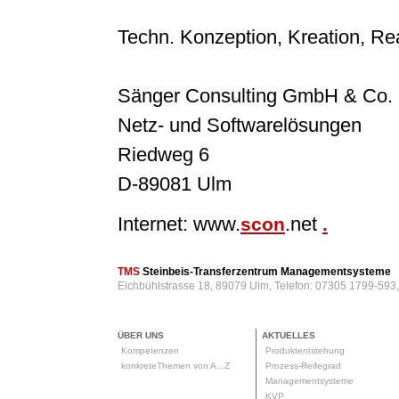
Techn. Konzeption, Kreation, Rea
Sänger Consulting GmbH & Co.
Netz- und Softwarelösungen
Riedweg 6
D-89081 Ulm
Internet: www.
.net
scon
.
TMS
Steinbeis-Transferzentrum Managementsysteme
Eichbühlstrasse 18, 89079 Ulm, Telefon: 07305 1799-593
ÜBER UNS
AKTUELLES
Kompetenzen
Produktentstehung
konkreteThemen von A...Z
Prozess-Reifegrad
Managementsysteme
KVP