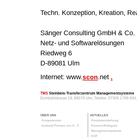
Techn. Konzeption, Kreation, Rea
Sänger Consulting GmbH & Co.
Netz- und Softwarelösungen
Riedweg 6
D-89081 Ulm
Internet: www.
.net
scon
.
TMS
Steinbeis-Transferzentrum Managementsysteme
Eichbühlstrasse 18, 89079 Ulm, Telefon: 07305 1799-593
ÜBER UNS
AKTUELLES
Kompetenzen
Produktentstehung
konkreteThemen von A...Z
Prozess-Reifegrad
Managementsysteme
KVP