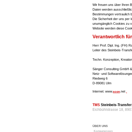
Wir freuen uns über Ihren 
Daten werden ausschließlich
Bestimmungen vertraulich 
Die Sicherheit der uns per 
unumgänglich Cookies zu ve
Website werden diese Cook
Verantwortlich für
Herr Prof. Dipl. Ing. (FH) 
Leiter des Steinbeis-Tra
Techn. Konzeption, Kreation
Sänger Consulting GmbH &
Netz- und Softwarelösunge
Riedweg 6
D-89081 Ulm
Internet: www.
.net
scon
.
TMS
Steinbeis-Transf
Eichbühlstrasse 18, 890
ÜBER UNS
Kompetenzen