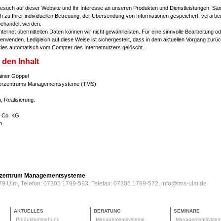
Besuch auf dieser Website und Ihr Interesse an unseren Produkten und Dienstleistungen. Sä
 zu Ihrer individuellen Betreuung, der Übersendung von Informationen gespeichert, verarbei
behandelt werden.
Internet übermittelten Daten können wir nicht gewährleisten. Für eine sinnvolle Bearbeitung 
rwenden. Ledigleich auf diese Weise ist sichergestellt, dass in dem aktuellen Vorgang zurü
ies automatisch vom Compter des Internetnutzers gelöscht.
 den Inhalt
Rainer Göppel
nsferzentrums Managementsysteme (TMS)
, Realisierung:
 Co. KG
n
erzentrum Managementsysteme
79 Ulm, Telefon: 07305 1799-593, Telefax: 07305 1799-572, info@tms-ulm.de
AKTUELLES
BERATUNG
SEMINARE
Produktentstehung
Managementsysteme
Managementsyste