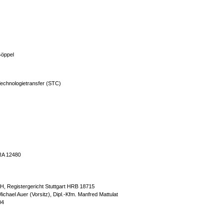
 Göppel
echnologietransfer (STC)
HRA 12480
H, Registergericht Stuttgart HRB 18715
ichael Auer (Vorsitz), Dipl.-Kfm. Manfred Mattulat
04