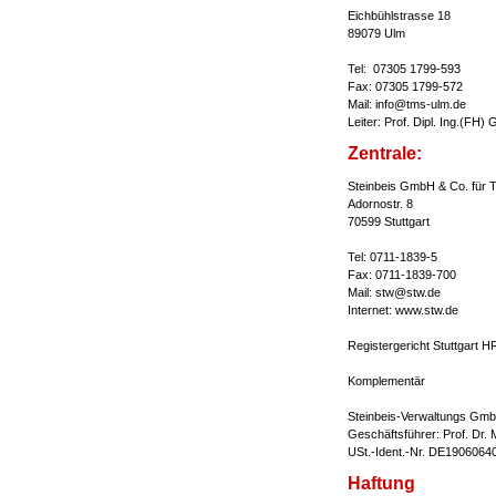
Eichbühlstrasse 18
89079 Ulm
Tel: 07305 1799-593
Fax: 07305 1799-572
Mail: info@tms-ulm.de
Leiter: Prof. Dipl. Ing.(FH)
Zentrale:
Steinbeis GmbH & Co. für T
Adornostr. 8
70599 Stuttgart
Tel: 0711-1839-5
Fax: 0711-1839-700
Mail: stw@stw.de
Internet: www.stw.de
Registergericht Stuttgart 
Komplementär
Steinbeis-Verwaltungs Gmb
Geschäftsführer: Prof. Dr. M
USt.-Ident.-Nr. DE1906064
Haftung