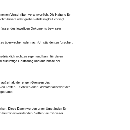
meinen Vorschriften verantwortlich. Die Haftung für
cht Vorsatz oder grobe Fahrlässigkeit vorliegt.
r Verfasser des jeweiligen Dokuments bzw. sein
nen zu überwachen oder nach Umständen zu forschen,
sdrücklich nicht zu eigen und kann für deren
nd zukünftige Gestaltung und auf Inhalte der
ung außerhalb der engen Grenzen des
on Texten, Textteilen oder Bildmaterial bedarf der
gestattet.
chert. Diese Daten werden unter Umständen für
 heirmit einverstanden. Sollten Sie mit dieser