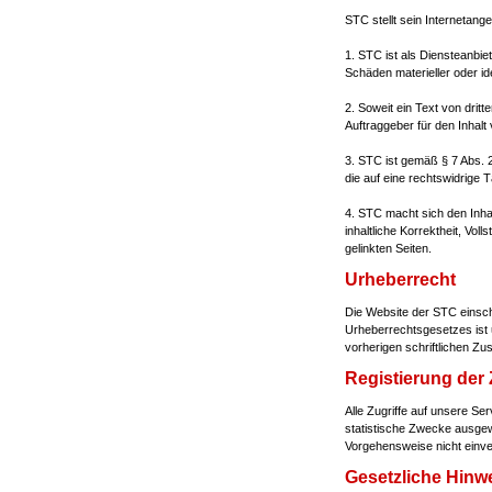
STC stellt sein Internetan
1. STC ist als Diensteanbie
Schäden materieller oder id
2. Soweit ein Text von dritt
Auftraggeber für den Inhalt 
3. STC ist gemäß § 7 Abs. 
die auf eine rechtswidrige T
4. STC macht sich den Inha
inhaltliche Korrektheit, Vol
gelinkten Seiten.
Urheberrecht
Die Website der STC einschl
Urheberrechtsgesetzes ist u
vorherigen schriftlichen Zu
Registierung der 
Alle Zugriffe auf unsere S
statistische Zwecke ausgewe
Vorgehensweise nicht einver
Gesetzliche Hinw