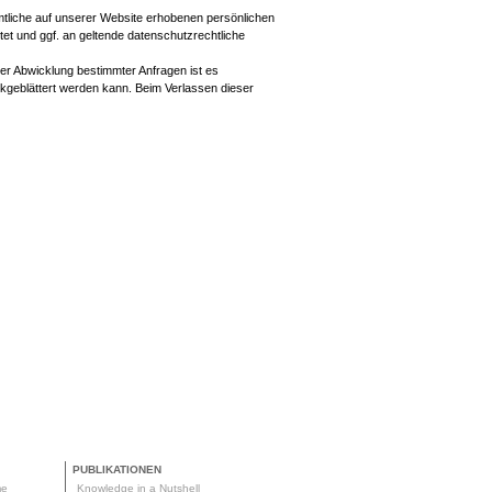
mtliche auf unserer Website erhobenen persönlichen
tet und ggf. an geltende datenschutzrechtliche
oder Abwicklung bestimmter Anfragen ist es
ckgeblättert werden kann. Beim Verlassen dieser
PUBLIKATIONEN
me
Knowledge in a Nutshell