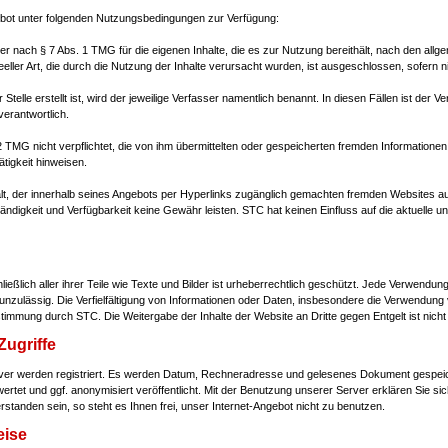
gebot unter folgenden Nutzungsbedingungen zur Verfügung:
ter nach § 7 Abs. 1 TMG für die eigenen Inhalte, die es zur Nutzung bereithält, nach den allge
eeller Art, die durch die Nutzung der Inhalte verursacht wurden, ist ausgeschlossen, sofern ni
er Stelle erstellt ist, wird der jeweilige Verfasser namentlich benannt. In diesen Fällen ist de
verantwortlich.
2 TMG nicht verpflichtet, die von ihm übermittelten oder gespeicherten fremden Informatio
ätigkeit hinweisen.
lt, der innerhalb seines Angebots per Hyperlinks zugänglich gemachten fremden Websites au
lständigkeit und Verfügbarkeit keine Gewähr leisten. STC hat keinen Einfluss auf die aktuelle u
ießlich aller ihrer Teile wie Texte und Bilder ist urheberrechtlich geschützt. Jede Verwend
nzulässig. Die Verfielfältigung von Informationen oder Daten, insbesondere die Verwendung v
stimmung durch STC. Die Weitergabe der Inhalte der Website an Dritte gegen Entgelt ist nicht 
Zugriffe
erver werden registriert. Es werden Datum, Rechneradresse und gelesenes Dokument gespei
rtet und ggf. anonymisiert veröffentlicht. Mit der Benutzung unserer Server erklären Sie sich
standen sein, so steht es Ihnen frei, unser Internet-Angebot nicht zu benutzen.
eise