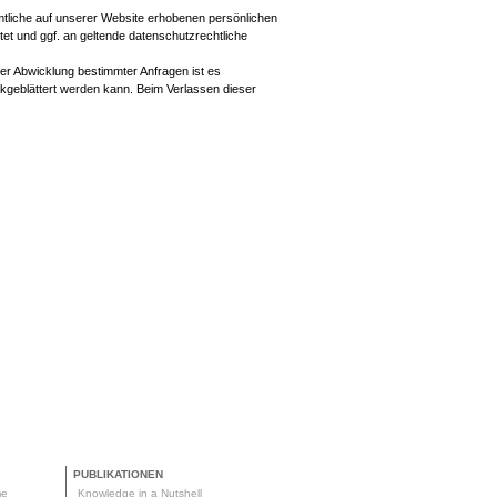
mtliche auf unserer Website erhobenen persönlichen
tet und ggf. an geltende datenschutzrechtliche
oder Abwicklung bestimmter Anfragen ist es
ckgeblättert werden kann. Beim Verlassen dieser
PUBLIKATIONEN
me
Knowledge in a Nutshell