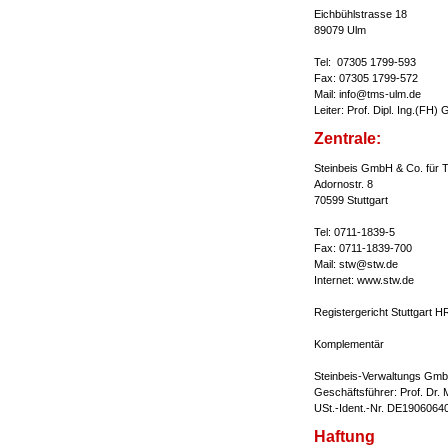
Eichbühlstrasse 18
89079 Ulm
Tel: 07305 1799-593
Fax: 07305 1799-572
Mail: info@tms-ulm.de
Leiter: Prof. Dipl. Ing.(FH)
Zentrale:
Steinbeis GmbH & Co. für T
Adornostr. 8
70599 Stuttgart
Tel: 0711-1839-5
Fax: 0711-1839-700
Mail: stw@stw.de
Internet: www.stw.de
Registergericht Stuttgart 
Komplementär
Steinbeis-Verwaltungs Gmb
Geschäftsführer: Prof. Dr. M
USt.-Ident.-Nr. DE1906064
Haftung