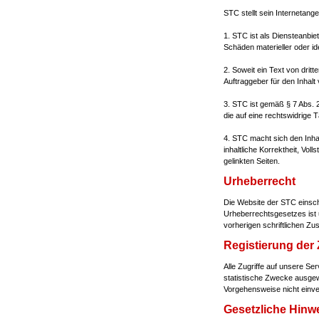
STC stellt sein Internetan
1. STC ist als Diensteanbie
Schäden materieller oder id
2. Soweit ein Text von dritt
Auftraggeber für den Inhalt 
3. STC ist gemäß § 7 Abs. 
die auf eine rechtswidrige T
4. STC macht sich den Inha
inhaltliche Korrektheit, Vol
gelinkten Seiten.
Urheberrecht
Die Website der STC einschl
Urheberrechtsgesetzes ist u
vorherigen schriftlichen Zu
Registierung der 
Alle Zugriffe auf unsere S
statistische Zwecke ausgewe
Vorgehensweise nicht einver
Gesetzliche Hinw