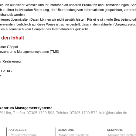
Besuch auf dieser Website und Ihr Interesse an unseren Produkten und Dienstleistungen. Sä
 zu Ihrer individuellen Betreuung, der Übersendung von Informationen gespeichert, verarbei
behandelt werden.
Internet übermittelten Daten können wir nicht gewährleisten. Für eine sinnvolle Bearbeitung 
rwenden. Ledigleich auf diese Weise ist sichergestellt, dass in dem aktuellen Vorgang zurü
ies automatisch vom Compter des Internetnutzers gelöscht.
 den Inhalt
Rainer Göppel
nsferzentrums Managementsysteme (TMS)
, Realisierung:
 Co. KG
n
erzentrum Managementsysteme
79 Ulm, Telefon: 07305 1799-593, Telefax: 07305 1799-572, info@tms-ulm.de
AKTUELLES
BERATUNG
SEMINARE
Produktentstehung
Managementsysteme
Managementsyste