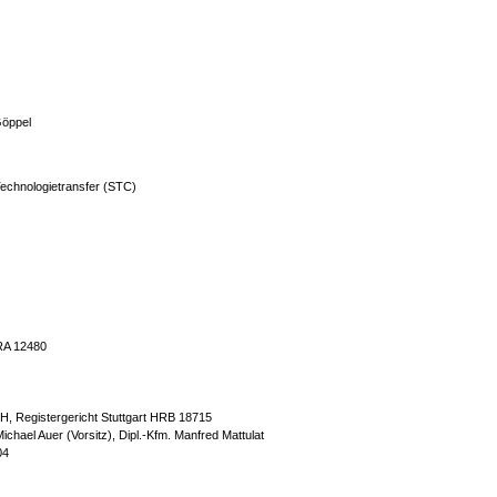
 Göppel
echnologietransfer (STC)
HRA 12480
H, Registergericht Stuttgart HRB 18715
ichael Auer (Vorsitz), Dipl.-Kfm. Manfred Mattulat
04