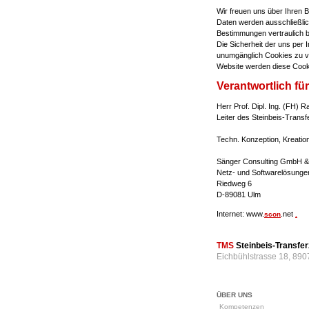
Wir freuen uns über Ihren 
Daten werden ausschließlich
Bestimmungen vertraulich 
Die Sicherheit der uns per 
unumgänglich Cookies zu ve
Website werden diese Cook
Verantwortlich für
Herr Prof. Dipl. Ing. (FH) 
Leiter des Steinbeis-Tra
Techn. Konzeption, Kreation
Sänger Consulting GmbH &
Netz- und Softwarelösunge
Riedweg 6
D-89081 Ulm
Internet: www.
.net
scon
.
TMS
Steinbeis-Transf
Eichbühlstrasse 18, 890
ÜBER UNS
Kompetenzen