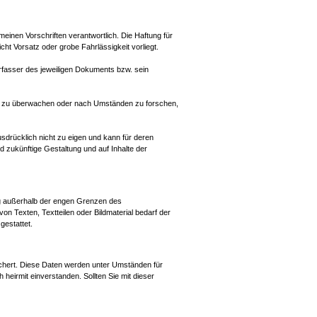
meinen Vorschriften verantwortlich. Die Haftung für
cht Vorsatz oder grobe Fahrlässigkeit vorliegt.
r Verfasser des jeweiligen Dokuments bzw. sein
nen zu überwachen oder nach Umständen zu forschen,
sdrücklich nicht zu eigen und kann für deren
nd zukünftige Gestaltung und auf Inhalte der
ung außerhalb der engen Grenzen des
on Texten, Textteilen oder Bildmaterial bedarf der
gestattet.
chert. Diese Daten werden unter Umständen für
 heirmit einverstanden. Sollten Sie mit dieser