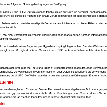
gebot unter folgenden Nutzungsbedingungen zur Verfügung:
ter nach § 7 Abs. 1 TMG für die eigenen Inhalte, die es zur Nutzung bereithält, nach den allge
eeller Art, die durch die Nutzung der Inhalte verursacht wurden, ist ausgeschlossen, sofern ni
er Stelle erstellt ist, wird der jeweilige Verfasser namentlich benannt. In diesen Fällen ist de
verantwortlich.
2 TMG nicht verpflichtet, die von ihm übermittelten oder gespeicherten fremden Informatio
ätigkeit hinweisen.
lt, der innerhalb seines Angebots per Hyperlinks zugänglich gemachten fremden Websites au
lständigkeit und Verfügbarkeit keine Gewähr leisten. STC hat keinen Einfluss auf die aktuelle u
ießlich aller ihrer Teile wie Texte und Bilder ist urheberrechtlich geschützt. Jede Verwend
nzulässig. Die Verfielfältigung von Informationen oder Daten, insbesondere die Verwendung v
stimmung durch STC. Die Weitergabe der Inhalte der Website an Dritte gegen Entgelt ist nicht 
Zugriffe
erver werden registriert. Es werden Datum, Rechneradresse und gelesenes Dokument gespei
rtet und ggf. anonymisiert veröffentlicht. Mit der Benutzung unserer Server erklären Sie sich
standen sein, so steht es Ihnen frei, unser Internet-Angebot nicht zu benutzen.
eise