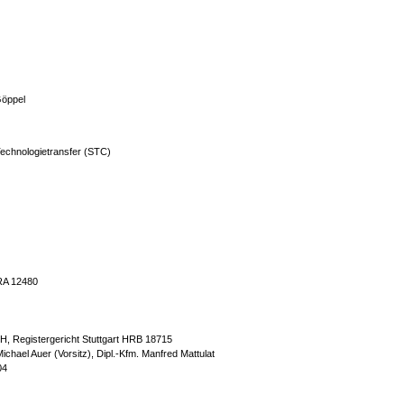
 Göppel
echnologietransfer (STC)
HRA 12480
H, Registergericht Stuttgart HRB 18715
ichael Auer (Vorsitz), Dipl.-Kfm. Manfred Mattulat
04