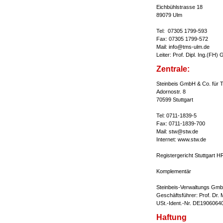
Eichbühlstrasse 18
89079 Ulm
Tel: 07305 1799-593
Fax: 07305 1799-572
Mail: info@tms-ulm.de
Leiter: Prof. Dipl. Ing.(FH)
Zentrale:
Steinbeis GmbH & Co. für T
Adornostr. 8
70599 Stuttgart
Tel: 0711-1839-5
Fax: 0711-1839-700
Mail: stw@stw.de
Internet: www.stw.de
Registergericht Stuttgart 
Komplementär
Steinbeis-Verwaltungs Gmb
Geschäftsführer: Prof. Dr. M
USt.-Ident.-Nr. DE1906064
Haftung