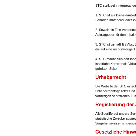
STC stellt sein Internetan
1. STC ist als Diensteanbie
Schäden materieller oder id
2. Soweit ein Text von dritt
Auftraggeber für den Inhalt 
3. STC ist gemäß § 7 Abs. 
die auf eine rechtswidrige T
4. STC macht sich den Inha
inhaltliche Korrektheit, Vol
gelinkten Seiten.
Urheberrecht
Die Website der STC einschl
Urheberrechtsgesetzes ist u
vorherigen schriftlichen Zu
Registierung der 
Alle Zugriffe auf unsere S
statistische Zwecke ausgewe
Vorgehensweise nicht einver
Gesetzliche Hinw