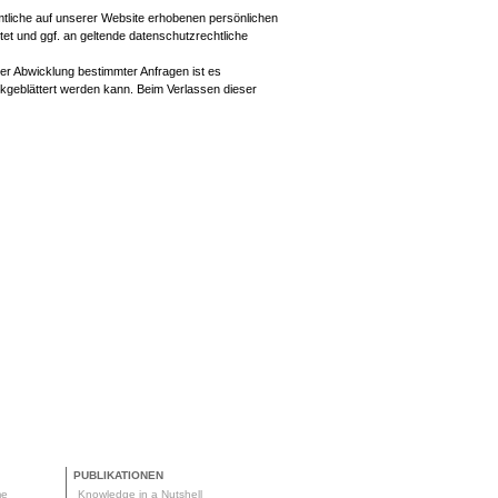
mtliche auf unserer Website erhobenen persönlichen
tet und ggf. an geltende datenschutzrechtliche
oder Abwicklung bestimmter Anfragen ist es
ckgeblättert werden kann. Beim Verlassen dieser
PUBLIKATIONEN
me
Knowledge in a Nutshell