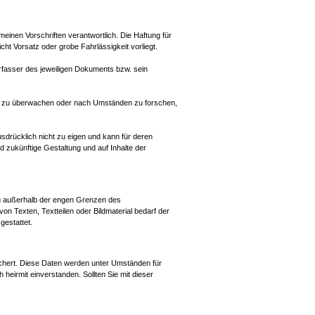
meinen Vorschriften verantwortlich. Die Haftung für
cht Vorsatz oder grobe Fahrlässigkeit vorliegt.
r Verfasser des jeweiligen Dokuments bzw. sein
nen zu überwachen oder nach Umständen zu forschen,
sdrücklich nicht zu eigen und kann für deren
nd zukünftige Gestaltung und auf Inhalte der
ung außerhalb der engen Grenzen des
on Texten, Textteilen oder Bildmaterial bedarf der
gestattet.
chert. Diese Daten werden unter Umständen für
 heirmit einverstanden. Sollten Sie mit dieser