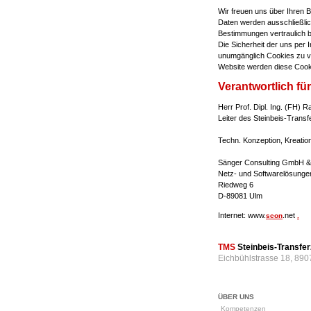
Wir freuen uns über Ihren 
Daten werden ausschließlich
Bestimmungen vertraulich 
Die Sicherheit der uns per 
unumgänglich Cookies zu ve
Website werden diese Cook
Verantwortlich für
Herr Prof. Dipl. Ing. (FH) 
Leiter des Steinbeis-Tra
Techn. Konzeption, Kreation
Sänger Consulting GmbH &
Netz- und Softwarelösunge
Riedweg 6
D-89081 Ulm
Internet: www.
.net
scon
.
TMS
Steinbeis-Transf
Eichbühlstrasse 18, 890
ÜBER UNS
Kompetenzen