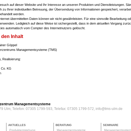
Besuch auf dieser Website und Ihr Interesse an unseren Produkten und Dienstleistungen. Sä
 zu Ihrer individuellen Betreuung, der Übersendung von Informationen gespeichert, verarbei
behandelt werden.
Internet übermittelten Daten können wir nicht gewährleisten. Für eine sinnvolle Bearbeitung 
rwenden. Ledigleich auf diese Weise ist sichergestellt, dass in dem aktuellen Vorgang zurü
ies automatisch vom Compter des Internetnutzers gelöscht.
 den Inhalt
Rainer Göppel
nsferzentrums Managementsysteme (TMS)
, Realisierung:
 Co. KG
n
erzentrum Managementsysteme
79 Ulm, Telefon: 07305 1799-593, Telefax: 07305 1799-572, info@tms-ulm.de
AKTUELLES
BERATUNG
SEMINARE
Produktentstehung
Managementsysteme
Managementsyste