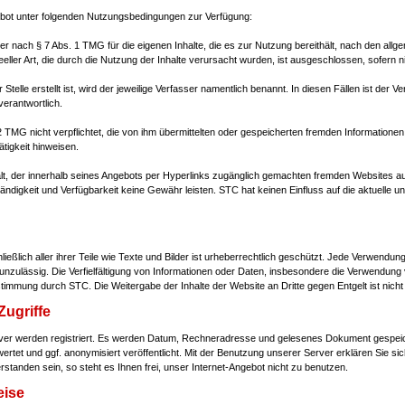
gebot unter folgenden Nutzungsbedingungen zur Verfügung:
ter nach § 7 Abs. 1 TMG für die eigenen Inhalte, die es zur Nutzung bereithält, nach den allge
eeller Art, die durch die Nutzung der Inhalte verursacht wurden, ist ausgeschlossen, sofern ni
er Stelle erstellt ist, wird der jeweilige Verfasser namentlich benannt. In diesen Fällen ist de
verantwortlich.
2 TMG nicht verpflichtet, die von ihm übermittelten oder gespeicherten fremden Informatio
ätigkeit hinweisen.
lt, der innerhalb seines Angebots per Hyperlinks zugänglich gemachten fremden Websites au
lständigkeit und Verfügbarkeit keine Gewähr leisten. STC hat keinen Einfluss auf die aktuelle u
ießlich aller ihrer Teile wie Texte und Bilder ist urheberrechtlich geschützt. Jede Verwend
nzulässig. Die Verfielfältigung von Informationen oder Daten, insbesondere die Verwendung v
stimmung durch STC. Die Weitergabe der Inhalte der Website an Dritte gegen Entgelt ist nicht 
Zugriffe
erver werden registriert. Es werden Datum, Rechneradresse und gelesenes Dokument gespei
rtet und ggf. anonymisiert veröffentlicht. Mit der Benutzung unserer Server erklären Sie sich
standen sein, so steht es Ihnen frei, unser Internet-Angebot nicht zu benutzen.
eise