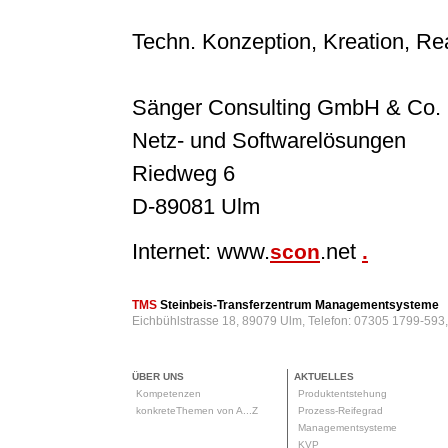
Techn. Konzeption, Kreation, Rea
Sänger Consulting GmbH & Co.
Netz- und Softwarelösungen
Riedweg 6
D-89081 Ulm
Internet: www.
.net
scon
.
TMS
Steinbeis-Transferzentrum Managementsysteme
Eichbühlstrasse 18, 89079 Ulm, Telefon: 07305 1799-593
ÜBER UNS
AKTUELLES
Kompetenzen
Produktentstehung
konkreteThemen von A...Z
Prozess-Reifegrad
Managementsysteme
KVP