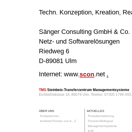
Techn. Konzeption, Kreation, Rea
Sänger Consulting GmbH & Co.
Netz- und Softwarelösungen
Riedweg 6
D-89081 Ulm
Internet: www.
.net
scon
.
TMS
Steinbeis-Transferzentrum Managementsysteme
Eichbühlstrasse 18, 89079 Ulm, Telefon: 07305 1799-593
ÜBER UNS
AKTUELLES
Kompetenzen
Produktentstehung
konkreteThemen von A...Z
Prozess-Reifegrad
Managementsysteme
KVP