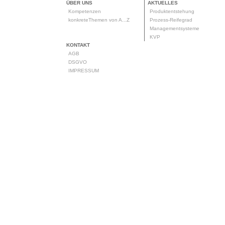
ÜBER UNS
AKTUELLES
Kompetenzen
Produktentstehung
konkreteThemen von A...Z
Prozess-Reifegrad
Managementsysteme
KVP
KONTAKT
AGB
DSGVO
IMPRESSUM