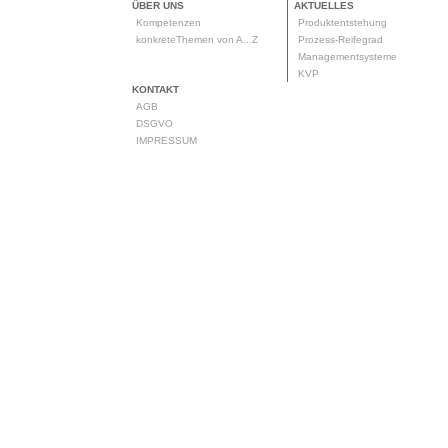
ÜBER UNS
AKTUELLES
Kompetenzen
Produktentstehung
konkreteThemen von A...Z
Prozess-Reifegrad
Managementsysteme
KVP
KONTAKT
AGB
DSGVO
IMPRESSUM