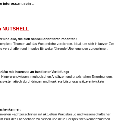
 interessant sein ...
a NUTSHELL
er und alle, die sich schnell orientieren möchten:
mplexe Themen auf das Wesentliche verdichten. Ideal, um sich in kurzer Zeit
 zu verschaffen und Impulse für weiterführende Überlegungen zu gewinnen.
fte mit Interesse an fundierter Vertiefung:
it Hintergrundwissen, methodischen Ansätzen und praxisnahen Einordnungen.
ma systematisch durchdringen und konkrete Lösungsansätze entwickeln
anchenkenner:
mierten Fachzeitschriften mit aktuellem Praxisbezug und wissenschaftlicher
am Puls der Fachdebatte zu bleiben und neue Perspektiven kennenzulernen.