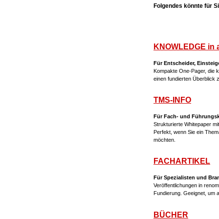
Folgendes könnte für Sie
KNOWLEDGE in 
Für Entscheider, Einsteig
Kompakte One-Pager, die ko
einen fundierten Überblick
TMS-INFO
Für Fach- und Führungskrä
Strukturierte Whitepaper m
Perfekt, wenn Sie ein The
möchten.
FACHARTIKEL
Für Spezialisten und Br
Veröffentlichungen in renom
Fundierung. Geeignet, um 
BÜCHER