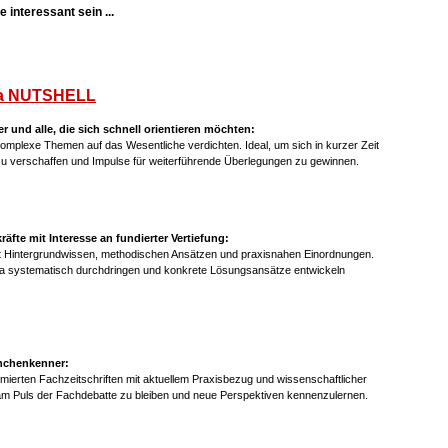
 interessant sein ...
a NUTSHELL
er und alle, die sich schnell orientieren möchten:
mplexe Themen auf das Wesentliche verdichten. Ideal, um sich in kurzer Zeit
 zu verschaffen und Impulse für weiterführende Überlegungen zu gewinnen.
fte mit Interesse an fundierter Vertiefung:
it Hintergrundwissen, methodischen Ansätzen und praxisnahen Einordnungen.
ma systematisch durchdringen und konkrete Lösungsansätze entwickeln
anchenkenner:
mierten Fachzeitschriften mit aktuellem Praxisbezug und wissenschaftlicher
am Puls der Fachdebatte zu bleiben und neue Perspektiven kennenzulernen.