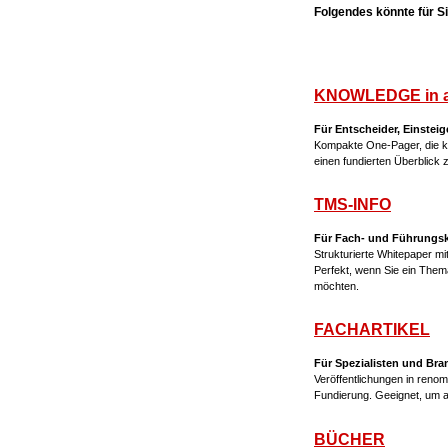
Folgendes könnte für Sie
KNOWLEDGE in 
Für Entscheider, Einsteig
Kompakte One-Pager, die ko
einen fundierten Überblick
TMS-INFO
Für Fach- und Führungskrä
Strukturierte Whitepaper m
Perfekt, wenn Sie ein The
möchten.
FACHARTIKEL
Für Spezialisten und Br
Veröffentlichungen in renom
Fundierung. Geeignet, um 
BÜCHER