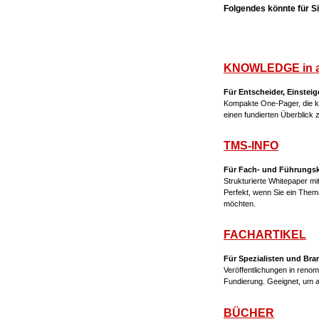
Folgendes könnte für Sie
KNOWLEDGE in 
Für Entscheider, Einsteig
Kompakte One-Pager, die ko
einen fundierten Überblick
TMS-INFO
Für Fach- und Führungskrä
Strukturierte Whitepaper m
Perfekt, wenn Sie ein The
möchten.
FACHARTIKEL
Für Spezialisten und Br
Veröffentlichungen in renom
Fundierung. Geeignet, um 
BÜCHER