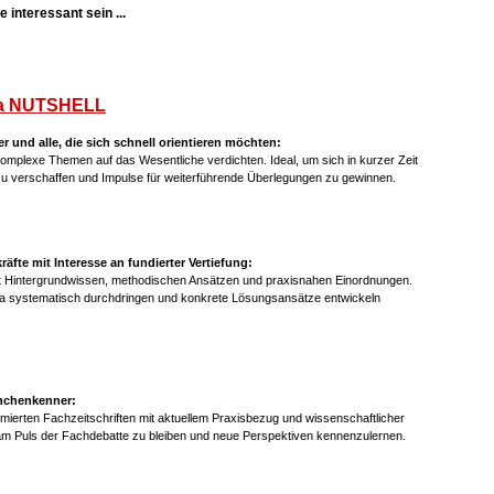
 interessant sein ...
a NUTSHELL
er und alle, die sich schnell orientieren möchten:
mplexe Themen auf das Wesentliche verdichten. Ideal, um sich in kurzer Zeit
 zu verschaffen und Impulse für weiterführende Überlegungen zu gewinnen.
fte mit Interesse an fundierter Vertiefung:
it Hintergrundwissen, methodischen Ansätzen und praxisnahen Einordnungen.
ma systematisch durchdringen und konkrete Lösungsansätze entwickeln
anchenkenner:
mierten Fachzeitschriften mit aktuellem Praxisbezug und wissenschaftlicher
am Puls der Fachdebatte zu bleiben und neue Perspektiven kennenzulernen.