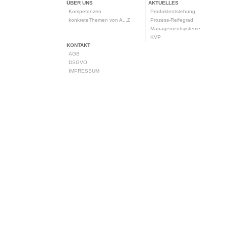
ÜBER UNS
AKTUELLES
Kompetenzen
Produktentstehung
konkreteThemen von A...Z
Prozess-Reifegrad
Managementsysteme
KVP
KONTAKT
AGB
DSGVO
IMPRESSUM