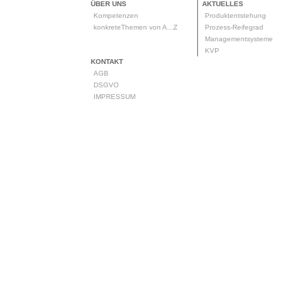
ÜBER UNS
AKTUELLES
Kompetenzen
Produktentstehung
konkreteThemen von A...Z
Prozess-Reifegrad
Managementsysteme
KVP
KONTAKT
AGB
DSGVO
IMPRESSUM