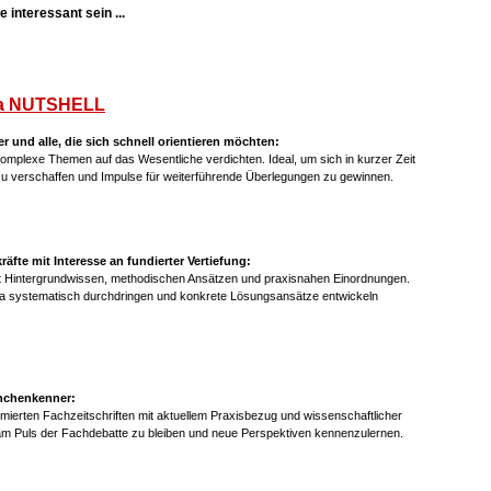
 interessant sein ...
a NUTSHELL
er und alle, die sich schnell orientieren möchten:
mplexe Themen auf das Wesentliche verdichten. Ideal, um sich in kurzer Zeit
 zu verschaffen und Impulse für weiterführende Überlegungen zu gewinnen.
fte mit Interesse an fundierter Vertiefung:
it Hintergrundwissen, methodischen Ansätzen und praxisnahen Einordnungen.
ma systematisch durchdringen und konkrete Lösungsansätze entwickeln
anchenkenner:
mierten Fachzeitschriften mit aktuellem Praxisbezug und wissenschaftlicher
am Puls der Fachdebatte zu bleiben und neue Perspektiven kennenzulernen.