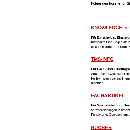
Folgendes könnte für Sie
KNOWLEDGE in 
Für Entscheider, Einsteig
Kompakte One-Pager, die ko
einen fundierten Überblick
TMS-INFO
Für Fach- und Führungskrä
Strukturierte Whitepaper m
Perfekt, wenn Sie ein The
möchten.
FACHARTIKEL
Für Spezialisten und Br
Veröffentlichungen in renom
Fundierung. Geeignet, um 
BÜCHER