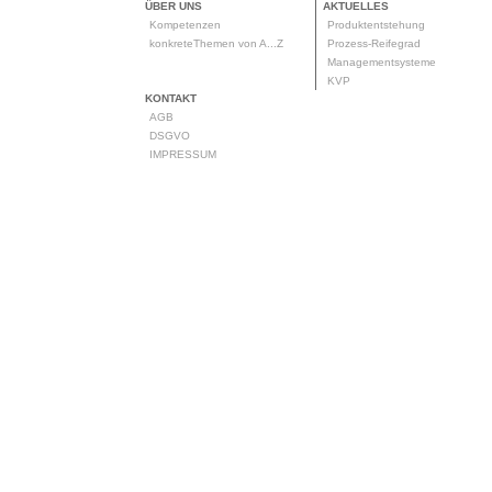
ÜBER UNS
AKTUELLES
Kompetenzen
Produktentstehung
konkreteThemen von A...Z
Prozess-Reifegrad
Managementsysteme
KVP
KONTAKT
AGB
DSGVO
IMPRESSUM