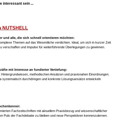
 interessant sein ...
a NUTSHELL
er und alle, die sich schnell orientieren möchten:
mplexe Themen auf das Wesentliche verdichten. Ideal, um sich in kurzer Zeit
 zu verschaffen und Impulse für weiterführende Überlegungen zu gewinnen.
fte mit Interesse an fundierter Vertiefung:
it Hintergrundwissen, methodischen Ansätzen und praxisnahen Einordnungen.
ma systematisch durchdringen und konkrete Lösungsansätze entwickeln
anchenkenner:
mierten Fachzeitschriften mit aktuellem Praxisbezug und wissenschaftlicher
am Puls der Fachdebatte zu bleiben und neue Perspektiven kennenzulernen.