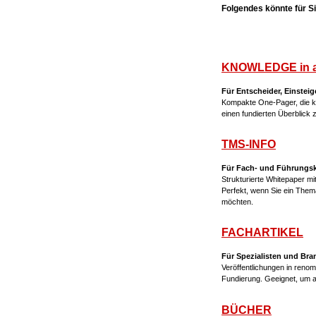
Folgendes könnte für Sie
KNOWLEDGE in 
Für Entscheider, Einsteig
Kompakte One-Pager, die ko
einen fundierten Überblick
TMS-INFO
Für Fach- und Führungskrä
Strukturierte Whitepaper m
Perfekt, wenn Sie ein The
möchten.
FACHARTIKEL
Für Spezialisten und Br
Veröffentlichungen in renom
Fundierung. Geeignet, um 
BÜCHER