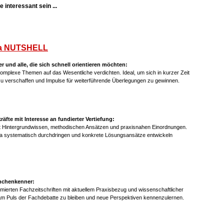
 interessant sein ...
a NUTSHELL
er und alle, die sich schnell orientieren möchten:
mplexe Themen auf das Wesentliche verdichten. Ideal, um sich in kurzer Zeit
 zu verschaffen und Impulse für weiterführende Überlegungen zu gewinnen.
fte mit Interesse an fundierter Vertiefung:
it Hintergrundwissen, methodischen Ansätzen und praxisnahen Einordnungen.
ma systematisch durchdringen und konkrete Lösungsansätze entwickeln
anchenkenner:
mierten Fachzeitschriften mit aktuellem Praxisbezug und wissenschaftlicher
am Puls der Fachdebatte zu bleiben und neue Perspektiven kennenzulernen.