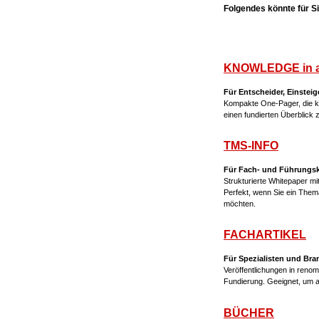
Folgendes könnte für Sie
KNOWLEDGE in 
Für Entscheider, Einsteig
Kompakte One-Pager, die ko
einen fundierten Überblick
TMS-INFO
Für Fach- und Führungskrä
Strukturierte Whitepaper m
Perfekt, wenn Sie ein The
möchten.
FACHARTIKEL
Für Spezialisten und Br
Veröffentlichungen in renom
Fundierung. Geeignet, um 
BÜCHER