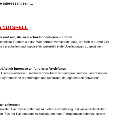
 interessant sein ...
a NUTSHELL
er und alle, die sich schnell orientieren möchten:
mplexe Themen auf das Wesentliche verdichten. Ideal, um sich in kurzer Zeit
 zu verschaffen und Impulse für weiterführende Überlegungen zu gewinnen.
fte mit Interesse an fundierter Vertiefung:
it Hintergrundwissen, methodischen Ansätzen und praxisnahen Einordnungen.
ma systematisch durchdringen und konkrete Lösungsansätze entwickeln
anchenkenner:
mierten Fachzeitschriften mit aktuellem Praxisbezug und wissenschaftlicher
am Puls der Fachdebatte zu bleiben und neue Perspektiven kennenzulernen.