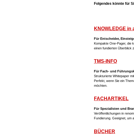
Folgendes könnte für Sie
KNOWLEDGE in 
Für Entscheider, Einsteig
Kompakte One-Pager, die ko
einen fundierten Überblick
TMS-INFO
Für Fach- und Führungskrä
Strukturierte Whitepaper m
Perfekt, wenn Sie ein The
möchten.
FACHARTIKEL
Für Spezialisten und Br
Veröffentlichungen in renom
Fundierung. Geeignet, um 
BÜCHER