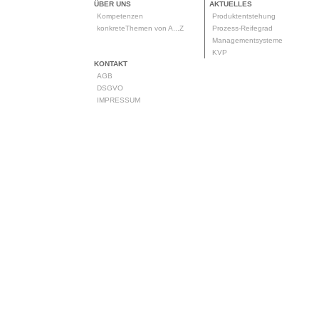
ÜBER UNS
AKTUELLES
Kompetenzen
Produktentstehung
konkreteThemen von A...Z
Prozess-Reifegrad
Managementsysteme
KVP
KONTAKT
AGB
DSGVO
IMPRESSUM