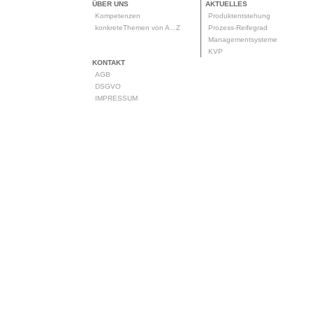
ÜBER UNS
AKTUELLES
Kompetenzen
Produktentstehung
konkreteThemen von A...Z
Prozess-Reifegrad
Managementsysteme
KVP
KONTAKT
AGB
DSGVO
IMPRESSUM