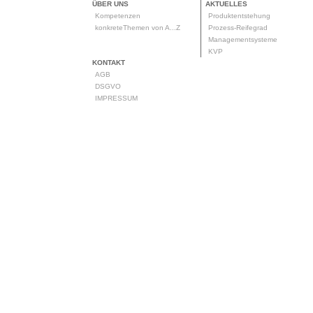
ÜBER UNS
AKTUELLES
Kompetenzen
Produktentstehung
konkreteThemen von A...Z
Prozess-Reifegrad
Managementsysteme
KVP
KONTAKT
AGB
DSGVO
IMPRESSUM