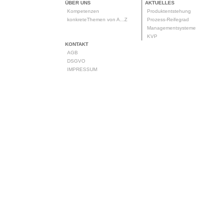
ÜBER UNS
AKTUELLES
Kompetenzen
Produktentstehung
konkreteThemen von A...Z
Prozess-Reifegrad
Managementsysteme
KVP
KONTAKT
AGB
DSGVO
IMPRESSUM