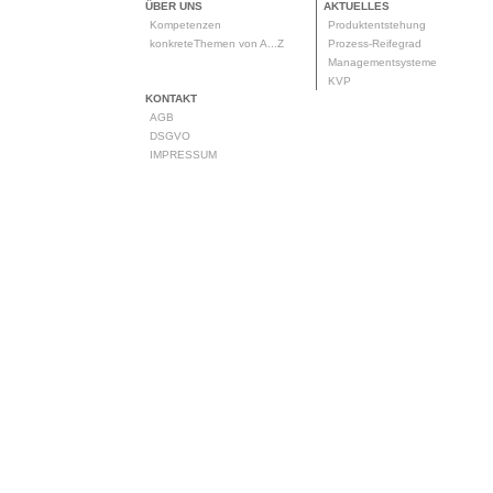
ÜBER UNS
AKTUELLES
Kompetenzen
Produktentstehung
konkreteThemen von A...Z
Prozess-Reifegrad
Managementsysteme
KVP
KONTAKT
AGB
DSGVO
IMPRESSUM