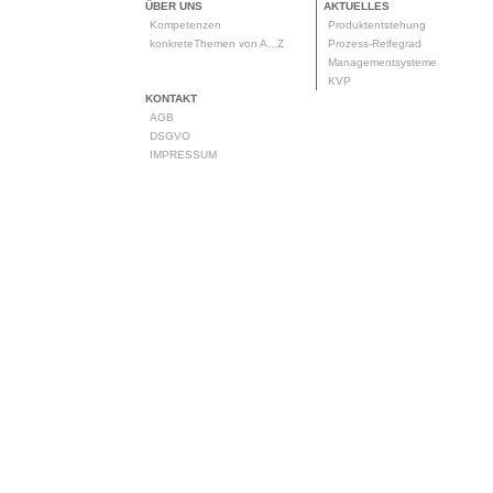
ÜBER UNS
AKTUELLES
Kompetenzen
Produktentstehung
konkreteThemen von A...Z
Prozess-Reifegrad
Managementsysteme
KVP
KONTAKT
AGB
DSGVO
IMPRESSUM