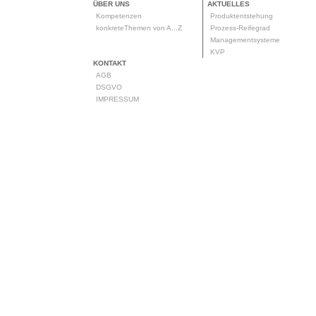
ÜBER UNS
AKTUELLES
Kompetenzen
Produktentstehung
konkreteThemen von A...Z
Prozess-Reifegrad
Managementsysteme
KVP
KONTAKT
AGB
DSGVO
IMPRESSUM