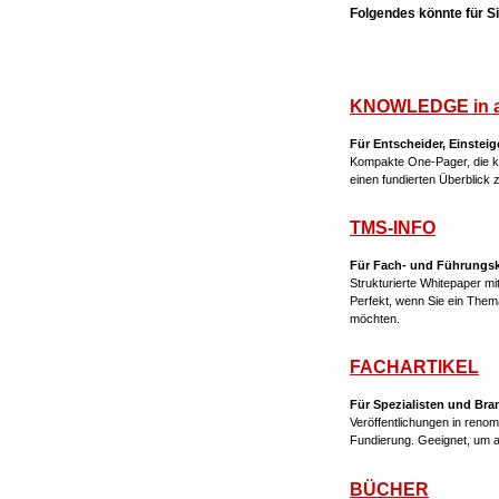
Folgendes könnte für Sie
KNOWLEDGE in 
Für Entscheider, Einsteig
Kompakte One-Pager, die ko
einen fundierten Überblick
TMS-INFO
Für Fach- und Führungskrä
Strukturierte Whitepaper m
Perfekt, wenn Sie ein The
möchten.
FACHARTIKEL
Für Spezialisten und Br
Veröffentlichungen in renom
Fundierung. Geeignet, um 
BÜCHER