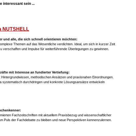
 interessant sein ...
a NUTSHELL
er und alle, die sich schnell orientieren möchten:
mplexe Themen auf das Wesentliche verdichten. Ideal, um sich in kurzer Zeit
 zu verschaffen und Impulse für weiterführende Überlegungen zu gewinnen.
fte mit Interesse an fundierter Vertiefung:
it Hintergrundwissen, methodischen Ansätzen und praxisnahen Einordnungen.
ma systematisch durchdringen und konkrete Lösungsansätze entwickeln
anchenkenner:
mierten Fachzeitschriften mit aktuellem Praxisbezug und wissenschaftlicher
am Puls der Fachdebatte zu bleiben und neue Perspektiven kennenzulernen.