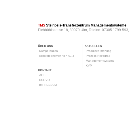
TMS
Steinbeis-Transferzentrum Managementsysteme
Eichbühlstrasse 18, 89079 Ulm, Telefon: 07305 1799-593
ÜBER UNS
AKTUELLES
Kompetenzen
Produktentstehung
konkreteThemen von A...Z
Prozess-Reifegrad
Managementsysteme
KVP
KONTAKT
AGB
DSGVO
IMPRESSUM