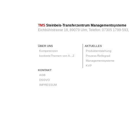
TMS
Steinbeis-Transferzentrum Managementsysteme
Eichbühlstrasse 18, 89079 Ulm, Telefon: 07305 1799-593
ÜBER UNS
AKTUELLES
Kompetenzen
Produktentstehung
konkreteThemen von A...Z
Prozess-Reifegrad
Managementsysteme
KVP
KONTAKT
AGB
DSGVO
IMPRESSUM