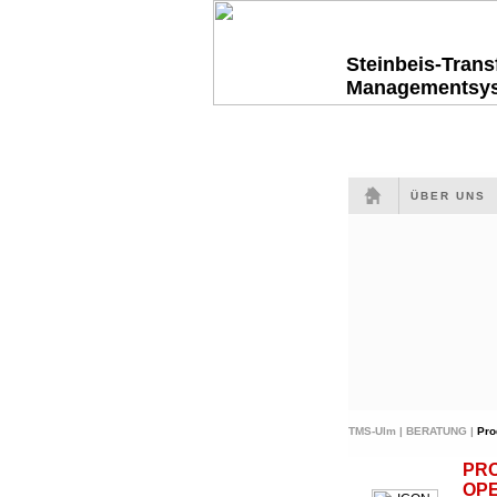
Steinbeis-Tran
Managementsy
ÜBER UNS
TMS-Ulm |
BERATUNG |
Pro
PR
OP