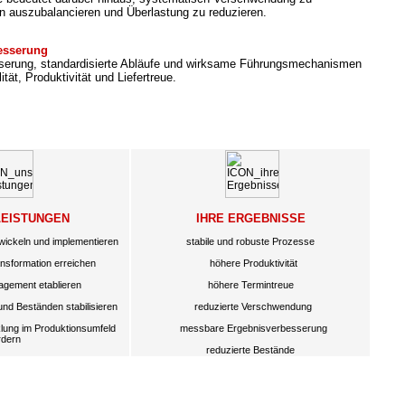
n auszubalancieren und Überlastung zu reduzieren.
besserung
sserung, standardisierte Abläufe und wirksame Führungsmechanismen
ität, Produktivität und Liefertreue.
LEISTUNGEN
IHRE ERGEBNISSE
wickeln und implementieren
stabile und robuste Prozesse
sformation erreichen
höhere Produktivität
gement etablieren
höhere Termintreue
und Beständen stabilisieren
reduzierte Verschwendung
lung im Produktionsumfeld
messbare Ergebnisverbesserung
rdern
reduzierte Bestände