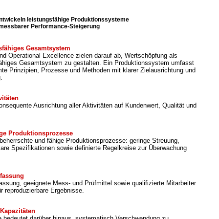
ntwickeln leistungsfähige Produktionssysteme
 messbarer Performance-Steigerung
ngsfähiges Gesamtsystem
d Operational Excellence zielen darauf ab, Wertschöpfung als
gsfähiges Gesamtsystem zu gestalten. Ein Produktionssystem umfasst
te Prinzipien, Prozesse und Methoden mit klarer Zielausrichtung und
.
vitäten
onsequente Ausrichtung aller Aktivitäten auf Kundenwert, Qualität und
ige Produktionsprozesse
 beherrschte und fähige Produktionsprozesse: geringe Streuung,
lare Spezifikationen sowie definierte Regelkreise zur Überwachung
rfassung
ssung, geeignete Mess- und Prüfmittel sowie qualifizierte Mitarbeiter
ür reproduzierbare Ergebnisse.
Kapazitäten
e bedeutet darüber hinaus, systematisch Verschwendung zu