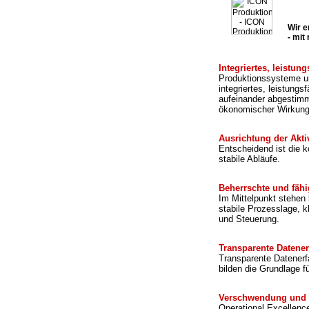
Wir e
- mit
Integriertes, leistu
Produktionssysteme un
integriertes, leistun
aufeinander abgestimm
ökonomischer Wirkung
Ausrichtung der Akti
Entscheidend ist die k
stabile Abläufe.
Beherrschte und fäh
Im Mittelpunkt stehen
stabile Prozesslage, k
und Steuerung.
Transparente Datene
Transparente Datenerfa
bilden die Grundlage f
Verschwendung und 
Operational Excellenc