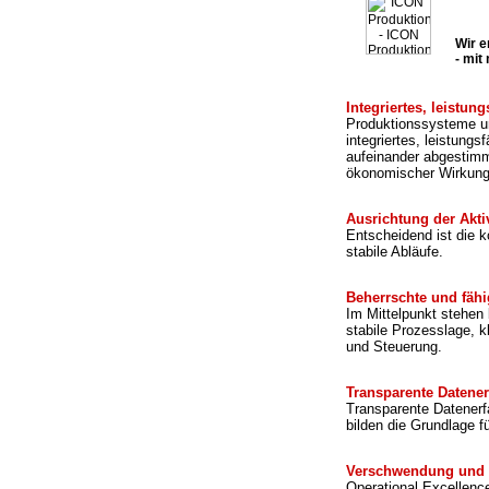
Wir e
- mit
Integriertes, leistu
Produktionssysteme un
integriertes, leistun
aufeinander abgestimm
ökonomischer Wirkung
Ausrichtung der Akti
Entscheidend ist die k
stabile Abläufe.
Beherrschte und fäh
Im Mittelpunkt stehen
stabile Prozesslage, k
und Steuerung.
Transparente Datene
Transparente Datenerfa
bilden die Grundlage f
Verschwendung und 
Operational Excellenc