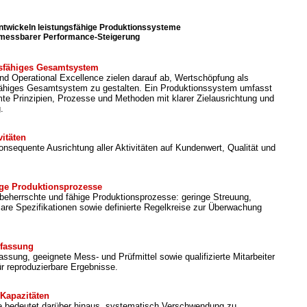
ntwickeln leistungsfähige Produktionssysteme
 messbarer Performance-Steigerung
ngsfähiges Gesamtsystem
d Operational Excellence zielen darauf ab, Wertschöpfung als
gsfähiges Gesamtsystem zu gestalten. Ein Produktionssystem umfasst
te Prinzipien, Prozesse und Methoden mit klarer Zielausrichtung und
.
vitäten
onsequente Ausrichtung aller Aktivitäten auf Kundenwert, Qualität und
ige Produktionsprozesse
 beherrschte und fähige Produktionsprozesse: geringe Streuung,
lare Spezifikationen sowie definierte Regelkreise zur Überwachung
rfassung
ssung, geeignete Mess- und Prüfmittel sowie qualifizierte Mitarbeiter
ür reproduzierbare Ergebnisse.
Kapazitäten
e bedeutet darüber hinaus, systematisch Verschwendung zu