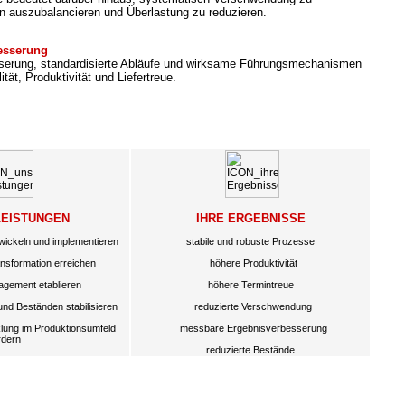
n auszubalancieren und Überlastung zu reduzieren.
besserung
sserung, standardisierte Abläufe und wirksame Führungsmechanismen
ität, Produktivität und Liefertreue.
LEISTUNGEN
IHRE ERGEBNISSE
wickeln und implementieren
stabile und robuste Prozesse
sformation erreichen
höhere Produktivität
gement etablieren
höhere Termintreue
und Beständen stabilisieren
reduzierte Verschwendung
lung im Produktionsumfeld
messbare Ergebnisverbesserung
rdern
reduzierte Bestände