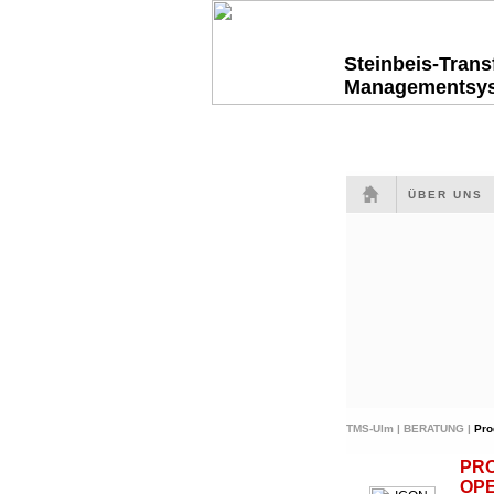
Steinbeis-Tran
Managementsy
ÜBER UNS
TMS-Ulm |
BERATUNG |
Pro
PR
OP