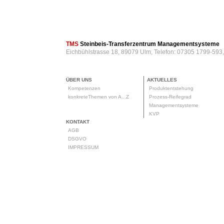
TMS
Steinbeis-Transferzentrum Managementsysteme
Eichbühlstrasse 18, 89079 Ulm, Telefon: 07305 1799-593
ÜBER UNS
AKTUELLES
Kompetenzen
Produktentstehung
konkreteThemen von A...Z
Prozess-Reifegrad
Managementsysteme
KVP
KONTAKT
AGB
DSGVO
IMPRESSUM