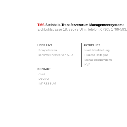
TMS
Steinbeis-Transferzentrum Managementsysteme
Eichbühlstrasse 18, 89079 Ulm, Telefon: 07305 1799-593
ÜBER UNS
AKTUELLES
Kompetenzen
Produktentstehung
konkreteThemen von A...Z
Prozess-Reifegrad
Managementsysteme
KVP
KONTAKT
AGB
DSGVO
IMPRESSUM