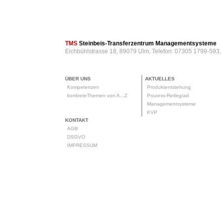
TMS
Steinbeis-Transferzentrum Managementsysteme
Eichbühlstrasse 18, 89079 Ulm, Telefon: 07305 1799-593
ÜBER UNS
AKTUELLES
Kompetenzen
Produktentstehung
konkreteThemen von A...Z
Prozess-Reifegrad
Managementsysteme
KVP
KONTAKT
AGB
DSGVO
IMPRESSUM