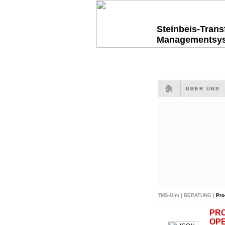
Steinbeis-Tran
Managementsy
ÜBER UNS
TMS-Ulm |
BERATUNG |
Pro
PR
OP