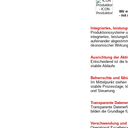
Wir e
- mit
Integriertes, leistu
Produktionssysteme un
integriertes, leistun
aufeinander abgestimm
ökonomischer Wirkung
Ausrichtung der Akti
Entscheidend ist die k
stabile Abläufe.
Beherrschte und fäh
Im Mittelpunkt stehen
stabile Prozesslage, k
und Steuerung.
Transparente Datene
Transparente Datenerfa
bilden die Grundlage f
Verschwendung und 
Operational Excellenc