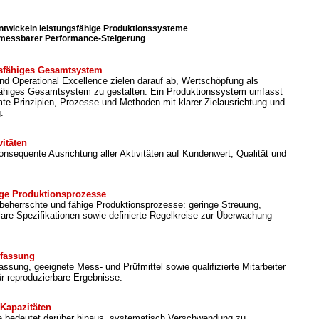
ntwickeln leistungsfähige Produktionssysteme
 messbarer Performance-Steigerung
ngsfähiges Gesamtsystem
d Operational Excellence zielen darauf ab, Wertschöpfung als
gsfähiges Gesamtsystem zu gestalten. Ein Produktionssystem umfasst
te Prinzipien, Prozesse und Methoden mit klarer Zielausrichtung und
.
vitäten
onsequente Ausrichtung aller Aktivitäten auf Kundenwert, Qualität und
ige Produktionsprozesse
 beherrschte und fähige Produktionsprozesse: geringe Streuung,
lare Spezifikationen sowie definierte Regelkreise zur Überwachung
rfassung
ssung, geeignete Mess- und Prüfmittel sowie qualifizierte Mitarbeiter
ür reproduzierbare Ergebnisse.
Kapazitäten
e bedeutet darüber hinaus, systematisch Verschwendung zu