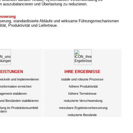
n auszubalancieren und Überlastung zu reduzieren.
besserung
sserung, standardisierte Abläufe und wirksame Führungsmechanismen
ität, Produktivität und Liefertreue.
LEISTUNGEN
IHRE ERGEBNISSE
wickeln und implementieren
stabile und robuste Prozesse
sformation erreichen
höhere Produktivität
gement etablieren
höhere Termintreue
und Beständen stabilisieren
reduzierte Verschwendung
lung im Produktionsumfeld
messbare Ergebnisverbesserung
rdern
reduzierte Bestände