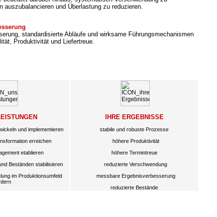
n auszubalancieren und Überlastung zu reduzieren.
besserung
sserung, standardisierte Abläufe und wirksame Führungsmechanismen
ität, Produktivität und Liefertreue.
LEISTUNGEN
IHRE ERGEBNISSE
wickeln und implementieren
stabile und robuste Prozesse
sformation erreichen
höhere Produktivität
gement etablieren
höhere Termintreue
und Beständen stabilisieren
reduzierte Verschwendung
lung im Produktionsumfeld
messbare Ergebnisverbesserung
rdern
reduzierte Bestände