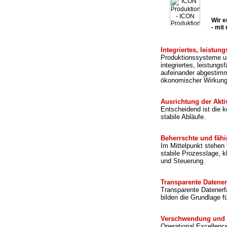
Wir e
- mit
Integriertes, leistu
Produktionssysteme un
integriertes, leistun
aufeinander abgestimm
ökonomischer Wirkung
Ausrichtung der Akti
Entscheidend ist die k
stabile Abläufe.
Beherrschte und fäh
Im Mittelpunkt stehen
stabile Prozesslage, k
und Steuerung.
Transparente Datene
Transparente Datenerfa
bilden die Grundlage f
Verschwendung und 
Operational Excellenc