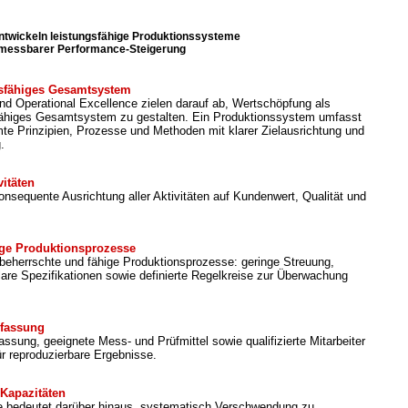
ntwickeln leistungsfähige Produktionssysteme
 messbarer Performance-Steigerung
ngsfähiges Gesamtsystem
d Operational Excellence zielen darauf ab, Wertschöpfung als
gsfähiges Gesamtsystem zu gestalten. Ein Produktionssystem umfasst
te Prinzipien, Prozesse und Methoden mit klarer Zielausrichtung und
.
vitäten
onsequente Ausrichtung aller Aktivitäten auf Kundenwert, Qualität und
ige Produktionsprozesse
 beherrschte und fähige Produktionsprozesse: geringe Streuung,
lare Spezifikationen sowie definierte Regelkreise zur Überwachung
rfassung
ssung, geeignete Mess- und Prüfmittel sowie qualifizierte Mitarbeiter
ür reproduzierbare Ergebnisse.
Kapazitäten
e bedeutet darüber hinaus, systematisch Verschwendung zu