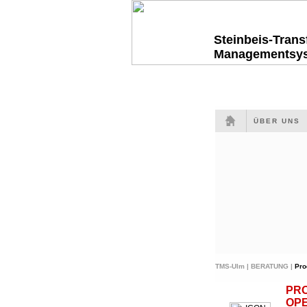
Steinbeis-Tran
Managementsy
ÜBER UNS
TMS-Ulm |
BERATUNG |
Pro
PR
OP