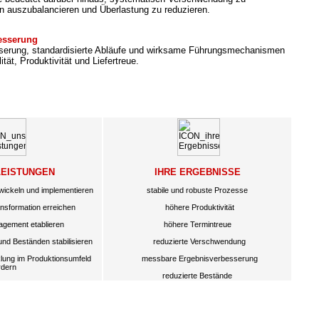
n auszubalancieren und Überlastung zu reduzieren.
besserung
sserung, standardisierte Abläufe und wirksame Führungsmechanismen
ität, Produktivität und Liefertreue.
LEISTUNGEN
IHRE ERGEBNISSE
wickeln und implementieren
stabile und robuste Prozesse
sformation erreichen
höhere Produktivität
gement etablieren
höhere Termintreue
und Beständen stabilisieren
reduzierte Verschwendung
lung im Produktionsumfeld
messbare Ergebnisverbesserung
rdern
reduzierte Bestände