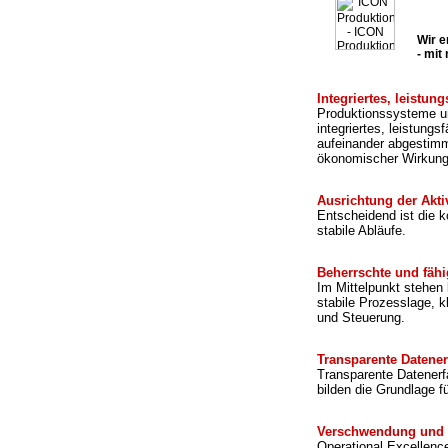
Wir e
- mit
Integriertes, leistu
Produktionssysteme un
integriertes, leistun
aufeinander abgestimm
ökonomischer Wirkung
Ausrichtung der Akti
Entscheidend ist die k
stabile Abläufe.
Beherrschte und fäh
Im Mittelpunkt stehen
stabile Prozesslage, k
und Steuerung.
Transparente Datene
Transparente Datenerfa
bilden die Grundlage f
Verschwendung und 
Operational Excellenc