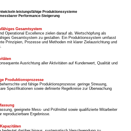
ntwickeln leistungsfähige Produktionssysteme
 messbarer Performance-Steigerung
ngsfähiges Gesamtsystem
d Operational Excellence zielen darauf ab, Wertschöpfung als
gsfähiges Gesamtsystem zu gestalten. Ein Produktionssystem umfasst
te Prinzipien, Prozesse und Methoden mit klarer Zielausrichtung und
.
vitäten
onsequente Ausrichtung aller Aktivitäten auf Kundenwert, Qualität und
ige Produktionsprozesse
 beherrschte und fähige Produktionsprozesse: geringe Streuung,
lare Spezifikationen sowie definierte Regelkreise zur Überwachung
rfassung
ssung, geeignete Mess- und Prüfmittel sowie qualifizierte Mitarbeiter
ür reproduzierbare Ergebnisse.
Kapazitäten
e bedeutet darüber hinaus, systematisch Verschwendung zu