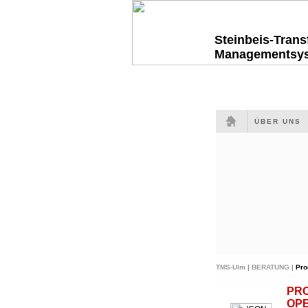
Steinbeis-Tran
Managementsy
ÜBER UNS
TMS-Ulm |
BERATUNG |
Pro
PR
OP