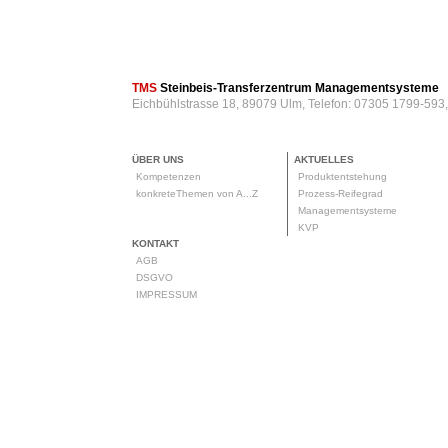
TMS
Steinbeis-Transferzentrum Managementsysteme
Eichbühlstrasse 18, 89079 Ulm, Telefon: 07305 1799-593
ÜBER UNS
AKTUELLES
Kompetenzen
Produktentstehung
konkreteThemen von A...Z
Prozess-Reifegrad
Managementsysteme
KVP
KONTAKT
AGB
DSGVO
IMPRESSUM