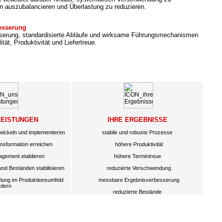
n auszubalancieren und Überlastung zu reduzieren.
besserung
sserung, standardisierte Abläufe und wirksame Führungsmechanismen
ität, Produktivität und Liefertreue.
LEISTUNGEN
IHRE ERGEBNISSE
wickeln und implementieren
stabile und robuste Prozesse
sformation erreichen
höhere Produktivität
gement etablieren
höhere Termintreue
und Beständen stabilisieren
reduzierte Verschwendung
lung im Produktionsumfeld
messbare Ergebnisverbesserung
rdern
reduzierte Bestände