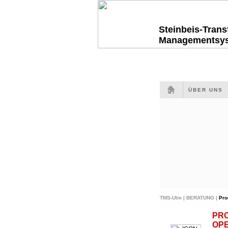
Steinbeis-Tran
Managementsy
ÜBER UNS
TMS-Ulm |
BERATUNG |
Pro
PR
OP