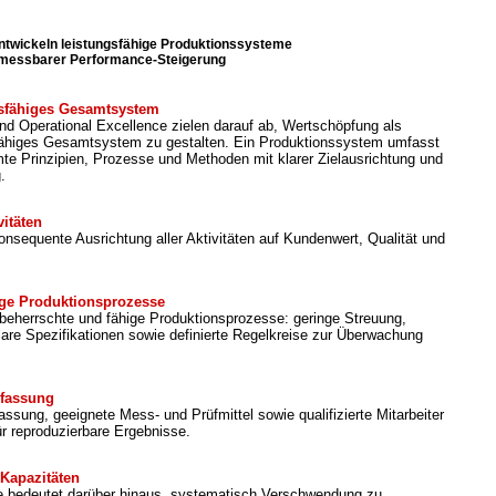
ntwickeln leistungsfähige Produktionssysteme
 messbarer Performance-Steigerung
ngsfähiges Gesamtsystem
d Operational Excellence zielen darauf ab, Wertschöpfung als
gsfähiges Gesamtsystem zu gestalten. Ein Produktionssystem umfasst
te Prinzipien, Prozesse und Methoden mit klarer Zielausrichtung und
.
vitäten
onsequente Ausrichtung aller Aktivitäten auf Kundenwert, Qualität und
ige Produktionsprozesse
 beherrschte und fähige Produktionsprozesse: geringe Streuung,
lare Spezifikationen sowie definierte Regelkreise zur Überwachung
rfassung
ssung, geeignete Mess- und Prüfmittel sowie qualifizierte Mitarbeiter
ür reproduzierbare Ergebnisse.
Kapazitäten
e bedeutet darüber hinaus, systematisch Verschwendung zu