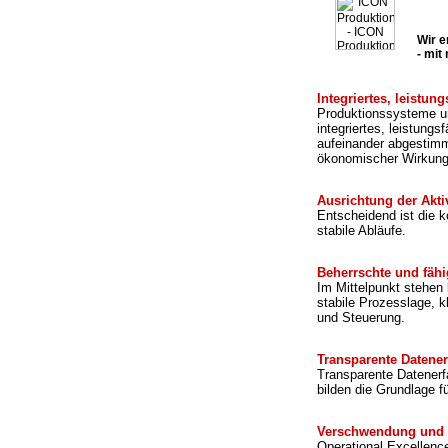
Wir e
- mit
Integriertes, leistu
Produktionssysteme un
integriertes, leistun
aufeinander abgestimm
ökonomischer Wirkung
Ausrichtung der Akti
Entscheidend ist die k
stabile Abläufe.
Beherrschte und fäh
Im Mittelpunkt stehen
stabile Prozesslage, k
und Steuerung.
Transparente Datene
Transparente Datenerfa
bilden die Grundlage f
Verschwendung und 
Operational Excellenc