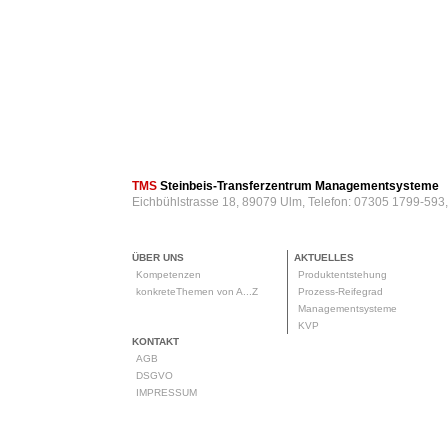
TMS
Steinbeis-Transferzentrum Managementsysteme
Eichbühlstrasse 18, 89079 Ulm, Telefon: 07305 1799-593
ÜBER UNS
AKTUELLES
Kompetenzen
Produktentstehung
konkreteThemen von A...Z
Prozess-Reifegrad
Managementsysteme
KVP
KONTAKT
AGB
DSGVO
IMPRESSUM