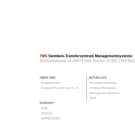
TMS
Steinbeis-Transferzentrum Managementsysteme
Eichbühlstrasse 18, 89079 Ulm, Telefon: 07305 1799-593
ÜBER UNS
AKTUELLES
Kompetenzen
Produktentstehung
konkreteThemen von A...Z
Prozess-Reifegrad
Managementsysteme
KVP
KONTAKT
AGB
DSGVO
IMPRESSUM