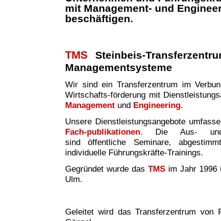
mit Management- und Enginee
beschäftigen.
TMS
Steinbeis-Transferzentr
Managementsysteme
Wir sind ei
n
Transferzentrum im Verbund 
Wirtschafts-förderung mit Dienstleistung
Management
und
Engineering
.
Unsere Dienstleistungsangebote umfass
Fach-publikationen
. Die Aus- und W
sind
öffentliche Seminare, abgestim
individuelle Führungskräfte-Trainings.
Gegründet wurde das
TMS
im Jahr 1996 
Ulm.
Geleitet wird das Transferzentrum von P