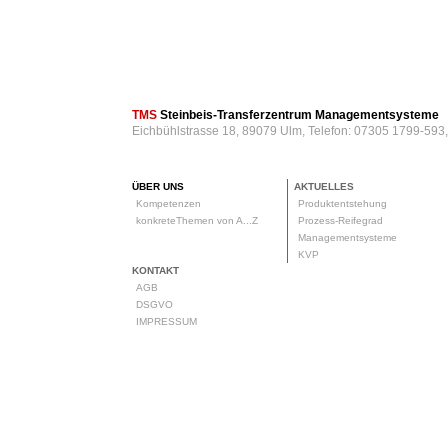
TMS
Steinbeis-Transferzentrum Managementsysteme
Eichbühlstrasse 18, 89079 Ulm, Telefon: 07305 1799-593
ÜBER UNS
AKTUELLES
Kompetenzen
Produktentstehung
konkreteThemen von A...Z
Prozess-Reifegrad
Managementsysteme
KVP
KONTAKT
AGB
DSGVO
IMPRESSUM